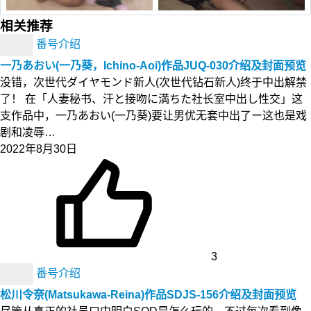
相关推荐
番号介绍
一乃あおい(一乃葵，Ichino-Aoi)作品JUQ-030介绍及封面预览
没错，次世代ダイヤモンド新人(次世代钻石新人)终于中出解禁
了！ 在「人妻秘书、汗と接吻に満ちた社长室中出し性交」这
支作品中，一乃あおい(一乃葵)要让男优无套中出了ー这也是戏
剧和凌辱…
2022年8月30日
3
番号介绍
松川令奈(Matsukawa-Reina)作品SDJS-156介绍及封面预览