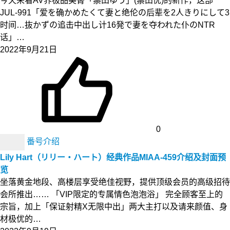
今天来看AV界极品美臀「筿田ゆう」(筿田优)的新作，这部
JUL-991「爱を确かめたくて妻と绝伦の后辈を2人きりにして3
时间…抜かずの追击中出し计16発で妻を夺われた仆のNTR
话」…
2022年9月21日
0
番号介绍
Lily Hart（リリー・ハート）经典作品MIAA-459介绍及封面预
览
坐落黄金地段、高楼层享受绝佳视野，提供顶级会员的高级招待
会所推出…… 「VIP限定的专属情色泡泡浴」 完全顾客至上的
宗旨，加上「保证射精X无限中出」两大主打以及请来颜值、身
材极优的…