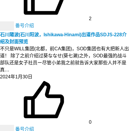
2
番号介绍
石川陽波(石川阳波，Ishikawa-Hinami)出道作品SDJS-228介
绍及封面预览
不只是WILL集团(北都，前CA集团)，SOD集团也有大把新人出
道！ 除了之前介绍过葵ななせ(葵七濑)之外，SOD最强的战斗
部队还是女子社员ー尽管小弟我之前就告诉大家那些人并不是
真…
2024年1月30日
0
番号介绍