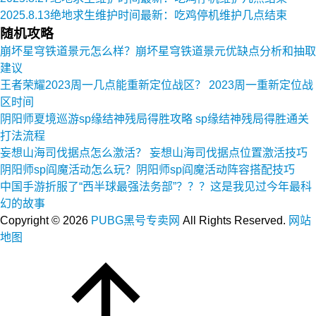
2025.8.13绝地求生维护时间最新：吃鸡停机维护几点结束
随机攻略
崩坏星穹铁道景元怎么样？崩坏星穹铁道景元优缺点分析和抽取
建议
王者荣耀2023周一几点能重新定位战区？ 2023周一重新定位战
区时间
阴阳师夏境巡游sp缘结神残局得胜攻略 sp缘结神残局得胜通关
打法流程
妄想山海司伐据点怎么激活？ 妄想山海司伐据点位置激活技巧
阴阳师sp阎魔活动怎么玩？阴阳师sp阎魔活动阵容搭配技巧
中国手游折服了“西半球最强法务部”？？？这是我见过今年最科
幻的故事
Copyright ©
2026
PUBG黑号专卖网
All Rights Reserved.
网站
地图