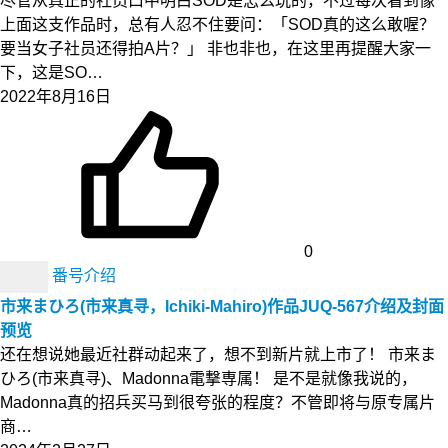
尽管从真正的社员口中明白SOD是怎么玩的，不过每次看到像
上面这支作品时，总有人忍不住要问：「SOD真的这么敢喔？
要当女子社员还得拍A片？」 非也非也，在这里再提醒大家一
下，这是SO…
2022年8月16日
0
番号介绍
市来まひろ(市来真寻，Ichiki-Mahiro)作品JUQ-567介绍及封面
预览
还在想说她最近社群动起来了，想不到新片就上市了！ 市来ま
ひろ(市来真寻)、Madonna電撃専属！ 是不是就像我说的，
Madonna真的招兵买马到很夸张的程度？不管即将与原专属片
商…