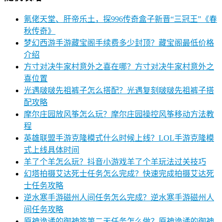
氪佬天堂、肝帝乐土，探996传奇盒子新晋“三冠王”《春
秋传奇》
梦幻西游手游藏宝阁手续费多少封顶？藏宝阁最低价格
介绍
方寸对决牛家村意外之喜在哪？方寸对决牛家村意外之
喜位置
光遇啵啵先祖裤子怎么搭配？光遇复刻啵啵先祖裤子搭
配攻略
摩尔庄园放风筝怎么玩？摩尔庄园操控风筝移动方法教
程
英雄联盟手游克隆模式什么时候上线？LOL手游克隆模
式上线具体时间
羊了个羊怎么玩？抖音小游戏羊了个羊玩法过关技巧
幻塔拍摄艾达死士任务怎么完成？快速完成拍摄艾达死
士任务攻略
逆水寒手游磁州人间任务怎么完成？逆水寒手游磁州人
间任务攻略
原神诡谲的御神签第二天任务怎么做？原神诡谲的御神