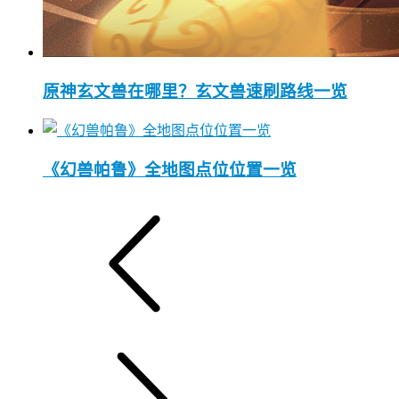
原神玄文兽在哪里？玄文兽速刷路线一览
《幻兽帕鲁》全地图点位位置一览