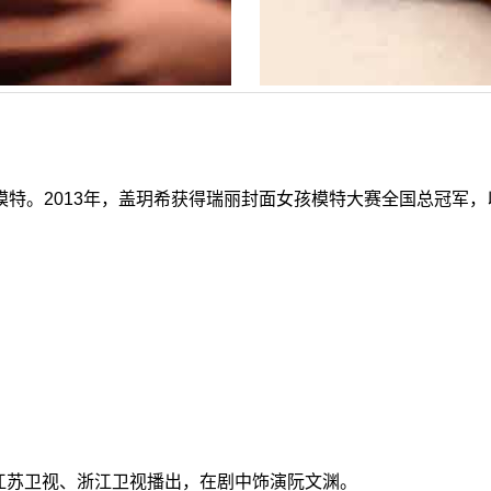
、模特。2013年，盖玥希获得瑞丽封面女孩模特大赛全国总冠军
在江苏卫视、浙江卫视播出，在剧中饰演阮文渊。