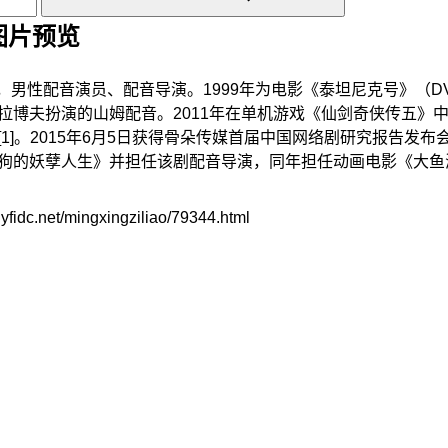
真图片预览
院，男性配音演员、配音导演。1999年为电影《泰坦尼克号》（D
安·拉博夫扮演的山姆配音。2011年在单机游戏《仙剑奇侠传五》
1]。2015年6月5日获得骨朵传媒首届中国网络剧研究报告发布会
狗的妖孽人生》并担任该剧配音导演，同年担任动画电影《大鱼海棠
/mingxingziliao/79344.html