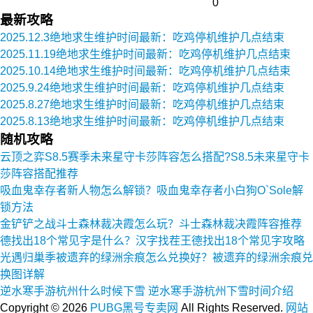
0
最新攻略
2025.12.3绝地求生维护时间最新：吃鸡停机维护几点结束
2025.11.19绝地求生维护时间最新：吃鸡停机维护几点结束
2025.10.14绝地求生维护时间最新：吃鸡停机维护几点结束
2025.9.24绝地求生维护时间最新：吃鸡停机维护几点结束
2025.8.27绝地求生维护时间最新：吃鸡停机维护几点结束
2025.8.13绝地求生维护时间最新：吃鸡停机维护几点结束
随机攻略
云顶之弈S8.5赛季未来星守卡莎阵容怎么搭配?S8.5未来星守卡
莎阵容搭配推荐
吸血鬼幸存者新人物怎么解锁？吸血鬼幸存者小白狗O`Sole解
锁方法
金铲铲之战斗士森林裁决霞怎么玩？斗士森林裁决霞阵容推荐
德找出18个常见字是什么？汉字找茬王德找出18个常见字攻略
光遇归巢季被遗弃的绿洲余痕怎么兑换好？被遗弃的绿洲余痕兑
换图详解
逆水寒手游杭州什么时候下雪 逆水寒手游杭州下雪时间介绍
Copyright ©
2026
PUBG黑号专卖网
All Rights Reserved.
网站