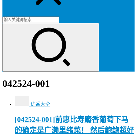
042524-001
优番大全
[042524-001]前惠比寿麝香葡萄下马
的确定是广濑里绪菜！ 然后鲍鲍超好