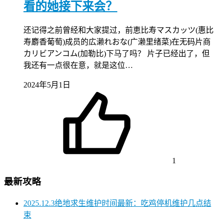
看的她接下来会？
还记得之前曾经和大家提过，前恵比寿マスカッツ(惠比
寿麝香葡萄)成员的広濑れおな(广濑里绪菜)在无码片商
カリビアンコム(加勒比)下马了吗？ 片子已经出了，但
我还有一点很在意，就是这位…
2024年5月1日
1
最新攻略
2025.12.3绝地求生维护时间最新：吃鸡停机维护几点结
束