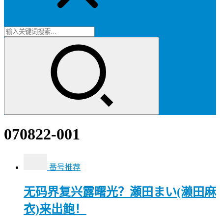
070822-001
番号推荐
无码界复兴露曙光？瀬田まい(濑田麻
衣)来出鲍！