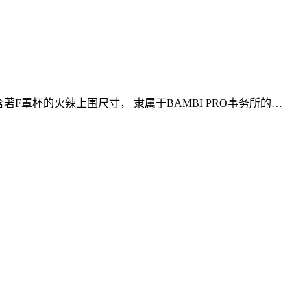
著F罩杯的火辣上围尺寸， 隶属于BAMBI PRO事务所的…