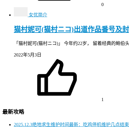
0
女优简介
猫村妮可(猫村ニコ)出道作品番号及
「猫村妮可(猫村ニコ)」 今年约22岁， 留着经典的鲍伯
2022年5月3日
1
最新攻略
2025.12.3绝地求生维护时间最新：吃鸡停机维护几点结束