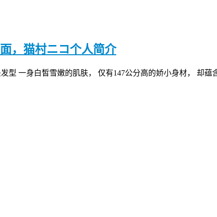
封面，猫村ニコ个人简介
头发型 一身白皙雪嫩的肌肤， 仅有147公分高的娇小身材， 却蕴含