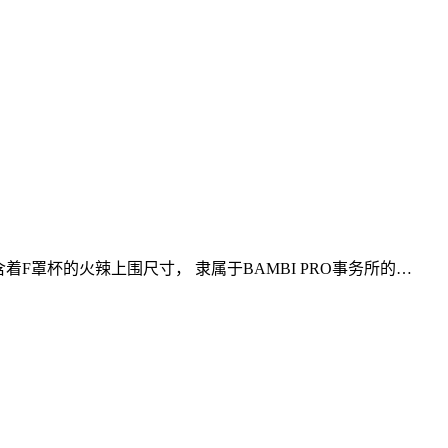
着F罩杯的火辣上围尺寸， 隶属于BAMBI PRO事务所的…