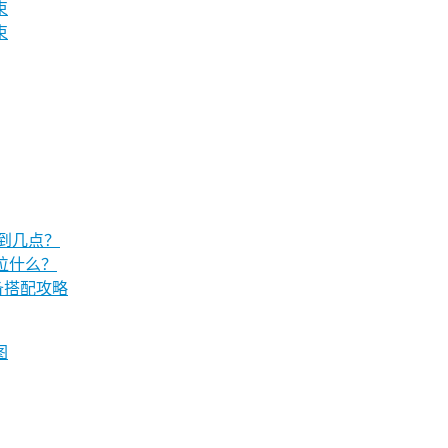
束
束
护到几点？
位什么？
备搭配攻略
图