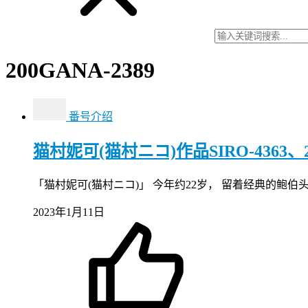
200GANA-2389
番号介绍
猫村妮可(猫村ニコ)作品SIRO-4363、
「猫村妮可(猫村ニコ)」 今年约22岁， 留着经典的鲍伯
2023年1月11日