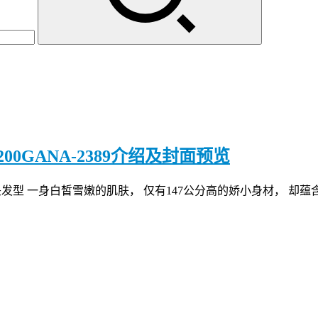
200GANA-2389介绍及封面预览
头发型 一身白皙雪嫩的肌肤， 仅有147公分高的娇小身材， 却蕴含