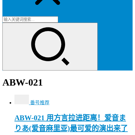
ABW-021
番号推荐
ABW-021 用方言拉进距离！爱音ま
りあ(爱音麻里亚)最可爱的演出来了