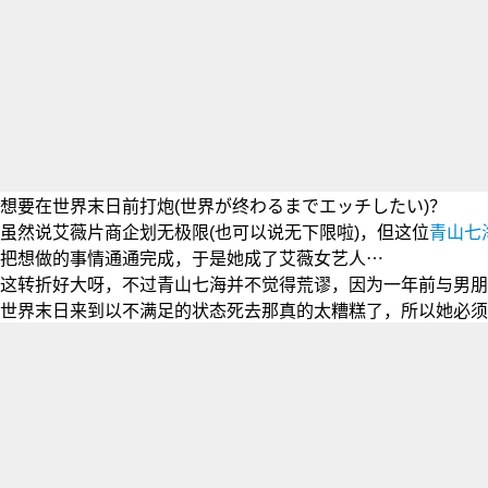
想要在世界末日前打炮(世界が终わるまでエッチしたい)？
虽然说艾薇片商企划无极限(也可以说无下限啦)，但这位
青山七
把想做的事情通通完成，于是她成了艾薇女艺人⋯
这转折好大呀，不过
青山七海
并不觉得荒谬，因为一年前与男朋
世界末日来到以不满足的状态死去那真的太糟糕了，所以她必须