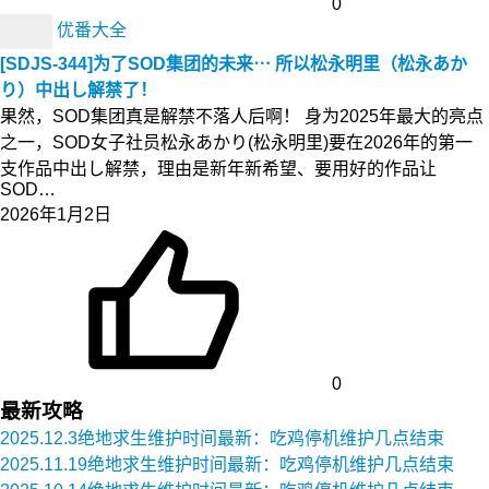
0
优番大全
[SDJS-344]为了SOD集团的未来⋯ 所以松永明里（松永あか
り）中出し解禁了！
果然，SOD集团真是解禁不落人后啊！ 身为2025年最大的亮点
之一，SOD女子社员松永あかり(松永明里)要在2026年的第一
支作品中出し解禁，理由是新年新希望、要用好的作品让
SOD…
2026年1月2日
0
最新攻略
2025.12.3绝地求生维护时间最新：吃鸡停机维护几点结束
2025.11.19绝地求生维护时间最新：吃鸡停机维护几点结束