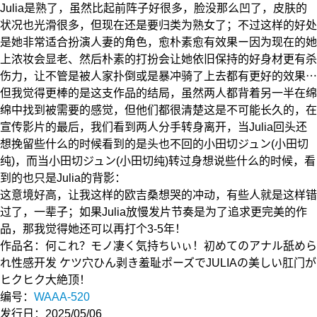
Julia是熟了，虽然比起前阵子好很多，脸没那么凹了，皮肤的
状况也光滑很多，但现在还是要归类为熟女了；不过这样的好处
是她非常适合扮演人妻的角色，愈朴素愈有效果ー因为现在的她
上浓妆会显老、然后朴素的打扮会让她依旧保持的好身材更有杀
伤力，让不管是被人家扑倒或是暴冲骑了上去都有更好的效果⋯
但我觉得更棒的是这支作品的结局，虽然两人都背着另一半在绵
绵中找到被需要的感觉，但他们都很清楚这是不可能长久的，在
宣传影片的最后，我们看到两人分手转身离开，当Julia回头还
想挽留些什么的时候看到的是头也不回的小田切ジュン(小田切
纯)，而当小田切ジュン(小田切纯)转过身想说些什么的时候，看
到的也只是Julia的背影：
这意境好高，让我这样的欧吉桑想哭的冲动，有些人就是这样错
过了，一辈子；如果Julia放慢发片节奏是为了追求更完美的作
品，那我觉得她还可以再打个3-5年！
作品名：何これ？モノ凄く気持ちいぃ！初めてのアナル舐めら
れ性感开发 ケツ穴ひん剥き羞耻ポーズで
JULIA
の美しい肛门が
ヒクヒク大絶顶！
编号：
WAAA-520
发行日：2025/05/06