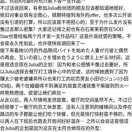
品、然后6月跟8月也只剩下各一支作品⋯
不过话说回来，有参加Julia粉丝团的朋友应该都知道她很好，
依旧对事业很有企图心，很期待接到海外的offer，也多次公开说
没有引退的打算，所以应该是不用担心的；至于为什么发片没有
像过去那么密集？大家还记得之前也有白石茉茉莉奈在SOD
Star也曾经每两个月才发一支作品吗？这是片商经营的策略，不
会是永久性如此，也许很快就调回来了～
接下来看她10月的作品隙间バイトを始めた人妻が元彼と偶然
の再会、互いの寂しさを埋め合うように燃え上がる3时间，这
是很适合现在Julia的企划：因为和老公感情不像过去要好，所
以Julia选择去餐厅打工填补心中的空虚，这时候她遇到了因为
赚太少被老婆嫌弃所以也来打工的初恋男友小田切ジュン(小田
切纯)，两个在婚姻得不到满足的寂寞灵魂就像干柴碰到烈火一
样熊熊燃烧、欲望让她们疯狂ー
从此以后，两人尽情地发泄寂寞，餐厅的空间虽然不大，不过已
经很够了ー餐厅的员工休息室、没有人注意到的楼梯间以及停在
路边的车子都能让他们吃个快餐，但光是快打快射是不够的，所
以两人在下班后也跑去开房间好好温存⋯ 之所以会说这是很适
合Julia的企划是因为这实在太符合她现在的外型：