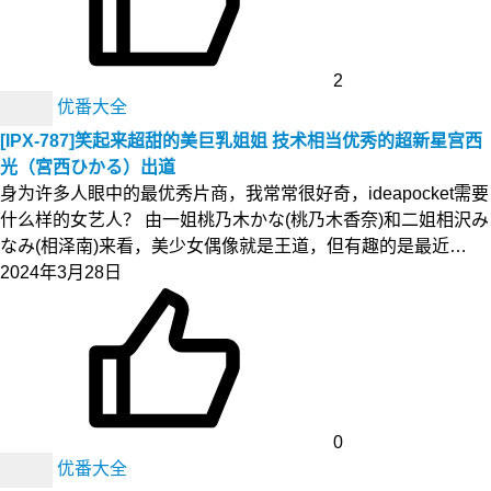
2
优番大全
[IPX-787]笑起来超甜的美巨乳姐姐 技术相当优秀的超新星宫西
光（宮西ひかる）出道
身为许多人眼中的最优秀片商，我常常很好奇，ideapocket需要
什么样的女艺人？ 由一姐桃乃木かな(桃乃木香奈)和二姐相沢み
なみ(相泽南)来看，美少女偶像就是王道，但有趣的是最近…
2024年3月28日
0
优番大全