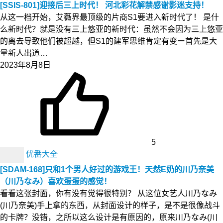
[SSIS-801]迎接后三上时代！ 河北彩花解禁感谢影迷支持！
从这一档开始，艾薇界最顶级的片商S1要进入新时代了！ 是什
么新时代？就是没有三上悠亚的新时代：虽然不会因为三上悠亚
的离去导致他们被超越，但S1的建军思维肯定有变ー首先是大
量新人出道…
2023年8月8日
5
优番大全
[SDAM-168]只和1个男人好过的游戏王！天然E奶的川乃奈美
（川乃なみ）喜欢蛋蛋的感觉！
看看这张封面，你有没有觉得很特别？ 从这位女艺人川乃なみ
(川乃奈美)手上拿的东西，从封面设计的样子，是不是很像战斗
的卡牌？没错，之所以这么设计是有原因的，原来川乃なみ(川