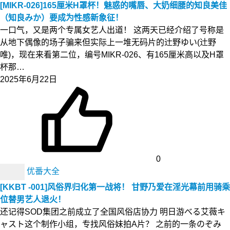
[MIKR-026]165厘米H罩杯！魅惑的嘴唇、大奶细腰的知良美佳
（知良みか）要成为性感新象征！
一口气，又是两个专属女艺人出道！ 这两天已经介绍了号称是
从地下偶像的场子骗来但实际上一堆无码片的辻野ゆい(辻野
唯)，现在来看第二位，编号MIKR-026、有165厘米高以及H罩
杯那…
2025年6月22日
0
优番大全
[KKBT -001]风俗界归化第一战将！ 甘野乃爱在淫光幕前用骑乘
位替男艺人退火！
还记得SOD集团之前成立了全国风俗店协力 明日游べる艾薇キ
ャスト这个制作小组，专找风俗妹拍A片？ 之前的一条のぞみ