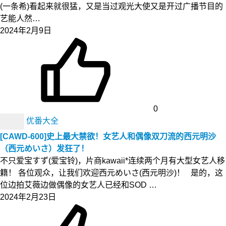
(一条希)看起来就很猛，又是当过观光大使又是开过广播节目的
艺能人然…
2024年2月9日
0
优番大全
[CAWD-600]史上最大禁欲！女艺人和偶像双刀流的西元明沙
（西元めいさ）发狂了！
不只爱宝すず(爱宝铃)，片商kawaii*连续两个月有大型女艺人移
籍！ 各位观众，让我们欢迎西元めいさ(西元明沙)！ 是的，这
位边拍艾薇边做偶像的女艺人已经和SOD …
2024年2月23日