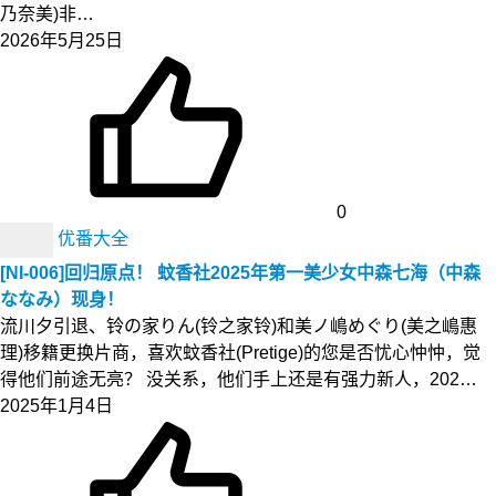
乃奈美)非…
2026年5月25日
0
优番大全
[NI-006]回归原点！ 蚊香社2025年第一美少女中森七海（中森
ななみ）现身！
流川夕引退、铃の家りん(铃之家铃)和美ノ嶋めぐり(美之嶋惠
理)移籍更换片商，喜欢蚊香社(Pretige)的您是否忧心忡忡，觉
得他们前途无亮？ 没关系，他们手上还是有强力新人，202…
2025年1月4日