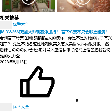
相关推荐
优番大全
[MIDV-266]戏剧大师朝雾浄加持！ 宫下玲奈不只会吵更能演！
看到宫下玲奈在网络咄咄逼人的模样，你是不是对她的片子有兴
趣了？ 先是不指名道姓地嘲讽某女艺人卖惨求抖内很牙败，然
后ほしののの(小仓七海)对号入座送私讯联络马上谁答腔我就说
谁的火力全…
2023年8月13日
6
优番大全