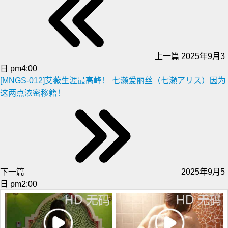
上一篇
2025年9月3
日 pm4:00
[MNGS-012]艾薇生涯最高峰！ 七濑爱丽丝（七瀬アリス）因为
这两点浓密移籍！
下一篇
2025年9月5
日 pm2:00