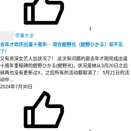
1
优番大全
去年才欢庆出道十周年⋯ 现在紺野光（紺野ひかる）却不见
了！
又有资深女艺人出状况了！ 这次有问题的是去年才刚完成出道
十周年里程碑的紺野ひかる(紺野光)，状况是她从3月20日之后
就再也没有更新过X，之后所有的活动都取消了： 5月21日的活
动中…
2024年7月30日