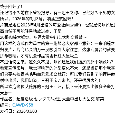
终于回归了！
还记得不久前在下曾经报导，有三冠王之称、已经好久不见的女
所以，2026年的3月3号，
响莲
正式回归！
片商是她在2023年4月出道的可爱社(kawaii*)，也就是说
响莲
是
商自然不可能轻易地放过她，于是ー
20根肉棒大锅炒、响莲大量中出し大乱交解禁～
用这样的方式作为重生的第一炮想必大家都不意外：一来响莲之
归发片，片商也会怕万一没吸引到大家注意，这张专属合约就要
拼命吸精，才有机会作品销售长红大量吸金：
不过话说回来，这么久不见，响莲还是我们熟悉的那个响莲吗？
看完宣传影片，我觉得响莲的外型变化不大，还是当初那个我喜
们只要被搞得鸡毛鸭血乖乖求饶就行：所以我们看到了响莲拼命
射中出后，我们知道，三冠王宝刀未老，还是很厉害的！
所以欢迎这位艾薇界的三冠王回归，接下来还要挥出很多全垒打
天惹～
作品名：超复活级 セックス3冠王 大量中出し大乱交 解禁
编号：
CAWD-958
发行日：2026/03/03