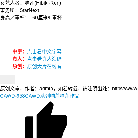
女艺人名：响莲(Hibiki-Ren)
事务所：StarNext
身高／罩杯：160厘米/F罩杯
中字：
点击看中文字幕
真人：
点击看真人演绎
原创：
原创大片在线看
原创文章，作者：admin，如若转载，请注明出处：https://www.yfidc.n
CAWD-958
CAWD系列
响莲
响莲作品