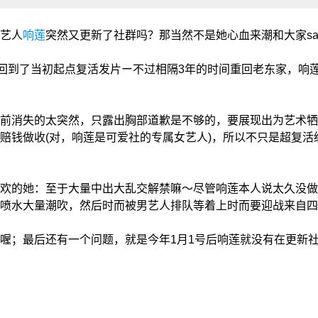
艺人
响莲
突然又更新了社群吗？那当然不是她心血来潮和大家say 
回到了当初起点复活发片ー不过相隔3年的时间重回老东家，响莲
前消失的太突然，只露出胸部道歉是不够的，要展现出为艺术牺
赔钱做收(对，响莲是可爱社的专属女艺人)，所以不只是超复
欢的她：至于大量中出大乱交解禁嘛～尽管响莲本人说太久没做
喷水大量潮吹，然后时而被男艺人排队等着上时而要迎战来自四
喔；最后还有一个问题，就是今年1月1号后响莲就没有在更新社