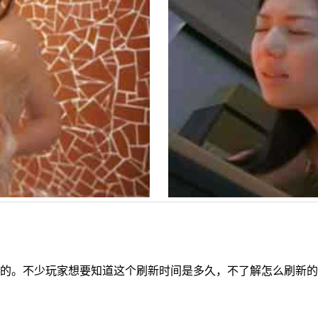
。不少玩家想要知道这个刷新时间是多久，不了解怎么刷新的