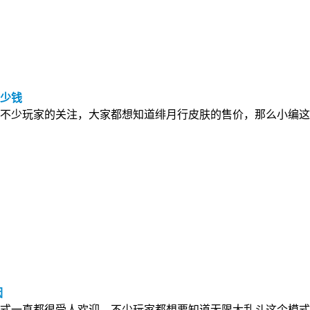
少钱
少玩家的关注，大家都想知道绯月行皮肤的售价，那么小编这
因
一直都很受人欢迎，不少玩家都想要知道无限大乱斗这个模式