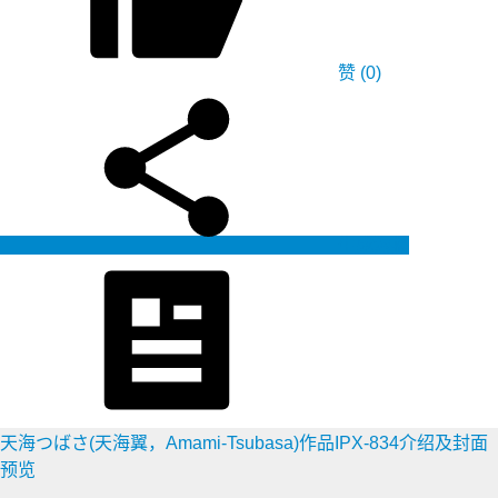
赞
(0)
生成海报
天海つばさ(天海翼，Amami-Tsubasa)作品IPX-834介绍及封面
预览