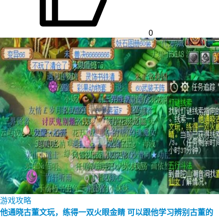
0
游戏攻略
他通晓古董文玩，练得一双火眼金睛 可以跟他学习辨别古董的