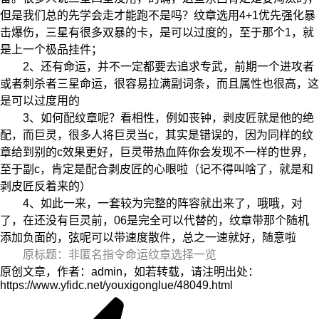
但是我们总的先学会走才能跑不是吗？纹章选用4+1优先强化暴
击爆伤，三星有很多双暴的卡，是可以过度的，至于那个1，就
是上一个极品挂件；
2、还有命运，并不一定都要去追求专武，前期一个进攻者
或者刺杀者三星命运，很容易拉满副词条，而且属性也很高，这
是可以过度用的
3、如何配纹章呢？看相性，例如丧钟，剥皮匠就是他的绝
配，而巨灵，很多人将巨灵当c，其实是错误的，因为同样的纹
章给到别的c效果更好，巨灵带热血阵你会发现不一样的世界，
至于副c，肯定是配合剥皮匠的心眼啦（记不得叫啥了，就是和
剥皮匠反着来的）
4、如此一来，一套较为完整的阵容就出来了，哦哦，对
了，在还没有巨灵前，06是完全可以代替的，纹章带那个随机
添加负面的，弦呢可以带速度散件，总之一速就好，随意啦
原标题：非匿名指令命运纹章选择一览
原创文章，作者：admin，如若转载，请注明出处：
https://www.yfidc.net/youxigonglue/48049.html