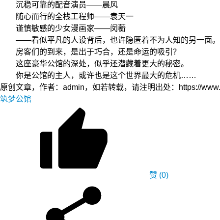
沉稳可靠的配音演员——晨风
随心而行的全栈工程师——袁天一
谨慎敏感的少女漫画家——闵蘅
——看似平凡的人设背后，也许隐匿着不为人知的另一面。作
房客们的到来，是出于巧合，还是命运的吸引？
这座豪华公馆的深处，似乎还潜藏着更大的秘密。
你是公馆的主人，或许也是这个世界最大的危机……
原创文章，作者：admin，如若转载，请注明出处：https://www.yfidc.ne
筑梦公馆
赞
(0)