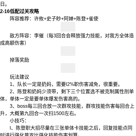
日。
2-16低配过关攻略
阵容推荐：许攸+史子眇+阿婵+陈登+雀使
敌方阵容：李催（每3回合会释放强力技能，对我方全体造
成高额伤害）
掉落奖励
玩法建议
1、队长一定是奶妈，需要l2%职伤害减免，很重要。
2、陈登和奶妈少须带，剩下三个位置选不被克制属性刖单
体，单体一定是要单体爆发伤害高的。
3、boss每三回合放一次群攻技能，群攻技能伤害每回合上
升，大概第九回合一次扫1500左右。
小技巧：
l、陈登职大招尽量在三张单体卡技能之后，回复技能点同
时进行强化普攻比强化技能伤害划算。