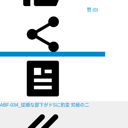
赞
(0)
生成海报
ABF-034_従順な部下がドSに豹変 究極の二