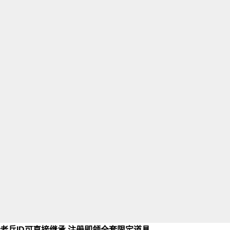
老兵ID可直接继承 注册即领全套限定道具