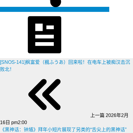
生成海报
[SNOS-141]枫富爱（楓ふうあ）回来啦！在电车上被痴汉击沉
败北！
上一篇
2026年2月
16日 pm2:00
《黑神话：钟馗》拜年小短片展现了另类的“舌尖上的黑神话”