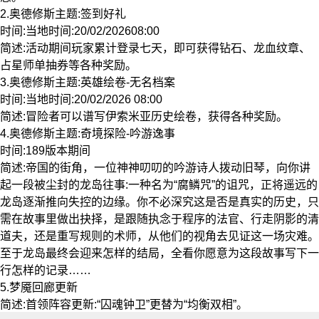
2.奥德修斯主题:签到好礼
时间:当地时间:20/02/202608:00
简述:活动期间玩家累计登录七天，即可获得钻石、龙血纹章、
占星师单抽券等各种奖励。
3.奥德修斯主题:英雄绘卷-无名档案
时间:当地时间:20/02/2026 08:00
简述:冒险者可以谱写伊索米亚历史绘卷，获得各种奖励。
4.奥德修斯主题:奇境探险-吟游逸事
时间:189版本期间
简述:帝国的街角，一位神神叨叨的吟游诗人拨动旧琴，向你讲
起一段被尘封的龙岛往事:一种名为“腐鳞咒”的诅咒，正将遥远的
龙岛逐渐推向失控的边缘。你不必深究这是否是真实的历史，只
需在故事里做出抉择，是跟随执念于程序的法官、行走阴影的清
道夫，还是重写规则的术师，从他们的视角去见证这一场灾难。
至于龙岛最终会迎来怎样的结局，全看你愿意为这段故事写下一
行怎样的记录……
5.梦魇回廊更新
简述:首领阵容更新:“囚魂钟卫”更替为“均衡双相”。