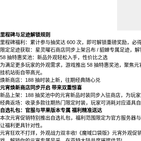
里程碑与足迹解锁规则
里程碑福利：累计参与抽奖达 600 次，即可解锁重磅奖励，
限定足迹获取：星灵曜石商店同步上架吕布 / 貂蝉专属足迹，
58 抽特惠奖池：新品外观轻松入手，性价比之选
为满足更多玩家的外观需求，游戏推出 58 抽特惠奖池，聚
挂机站街自带高光。
焕新商店：188 抽时装上新，往期经典随心兑
元宵焕新商店同步开启 带来双重惊喜
新品上架：188 抽奖池中的元宵新品时装同步入驻商店，为玩
经典返场：收录多款往期热门限定时装，玩家可消耗对应道具自
自选礼包：官服与苹果版本专属 福利精准送达
本次元宵促销特别推出自选礼包，福利范围限定为官方服务器与
让福利更具针对性。
元宵狂欢不打烊，外观战力双丰收!《魔域口袋版》元宵外观促
戏，解锁你的元宵专属风采，在亚特大陆共度璀璨佳节!