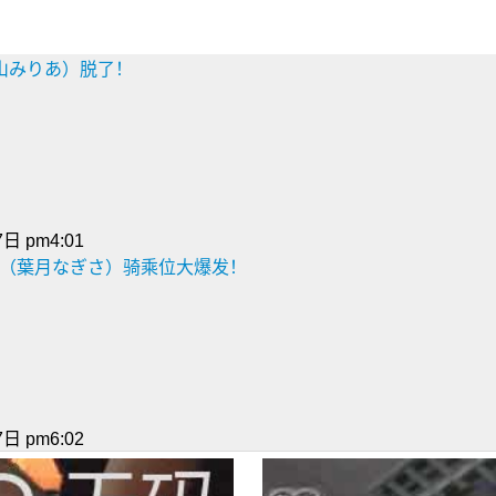
葉山みりあ）脱了！
日 pm4:01
月渚（葉月なぎさ）骑乘位大爆发！
日 pm6:02