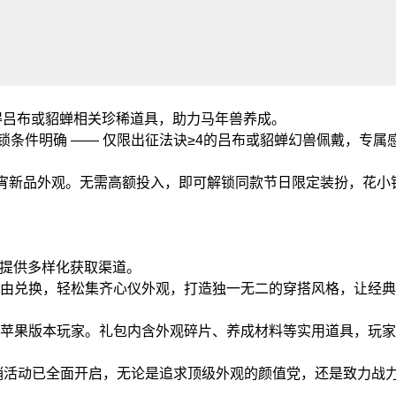
必得吕布或貂蝉相关珍稀道具，助力马年兽养成。
解锁条件明确 —— 仅限出征法诀≥4的吕布或貂蝉幻兽佩戴，专
焦元宵新品外观。无需高额投入，即可解锁同款节日限定装扮，花
家提供多样化获取渠道。
由兑换，轻松集齐心仪外观，打造独一无二的穿搭风格，让经典
苹果版本玩家。礼包内含外观碎片、养成材料等实用道具，玩家
销活动已全面开启，无论是追求顶级外观的颜值党，还是致力战