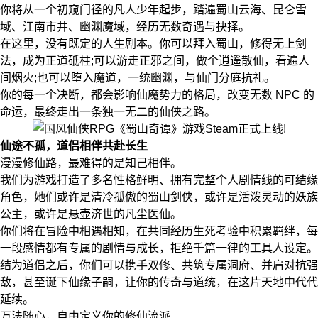
你将从一个初窥门径的凡人少年起步，踏遍蜀山云海、昆仑雪
域、江南市井、幽渊魔域，经历无数奇遇与抉择。
在这里，没有既定的人生剧本。你可以拜入蜀山，修得无上剑
法，成为正道砥柱;可以游走正邪之间，做个逍遥散仙，看遍人
间烟火;也可以堕入魔道，一统幽渊，与仙门分庭抗礼。
你的每一个决断，都会影响仙魔势力的格局，改变无数 NPC 的
命运，最终走出一条独一无二的仙侠之路。
仙途不孤，道侣相伴共赴长生
漫漫修仙路，最难得的是知己相伴。
我们为游戏打造了多名性格鲜明、拥有完整个人剧情线的可结缘
角色，她们或许是清冷孤傲的蜀山剑侠，或许是活泼灵动的妖族
公主，或许是悬壶济世的凡尘医仙。
你们将在冒险中相遇相知，在共同经历生死考验中积累羁绊，每
一段感情都有专属的剧情与成长，拒绝千篇一律的工具人设定。
结为道侣之后，你们可以携手双修、共筑专属洞府、并肩对抗强
敌，甚至诞下仙缘子嗣，让你的传奇与道统，在这片天地中代代
延续。
万法随心，自由定义你的修仙流派