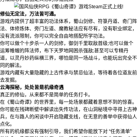
修仙无定法，万法皆可通。
游戏内提供了超丰富的功法体系，蜀山剑修、符箓丹道、奇门阵
法、体修炼体、旁门左道、魔教秘法应有尽有，没有职业绑定，
没有流派限制，你可以完全自由地搭配所学功法。
你可以做个十步杀一人的剑修，御剑千里取敌首级;也可以做个
运筹帷幄的阵法师，布下天罗地网困杀强敌;甚至可以专精丹
道，以灵丹妙药纵横三界，哪怕是同一场战斗，也能玩出完全不
同的解法。
游戏内藏有大量隐藏的上古传承与禁忌仙法，等待着各位道友前
去发掘。
云海探秘，处处皆是机缘奇遇
真正的修仙，从来都不是简单的任务打卡。
在《蜀山奇谭》的世界里，每一处场景都藏着意想不到的惊喜。
你可能在残碑断壁中解读出失传功法，在山洞秘境中寻得上古神
兵，在与路人的闲谈中开启隐藏支线，在无意的善举中获得仙人
点化。
所有的机缘都没有强制引导，我们希望你能放下对 “任务清单”