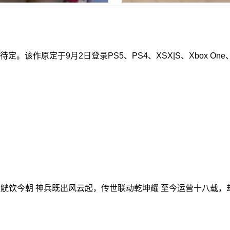
该作原定于9月2日登录PS5、PS4、XSX|S、Xbox O
纹觥饮今朝 神兵既出风云起，传世联动乾坤耀 至今运营十八载