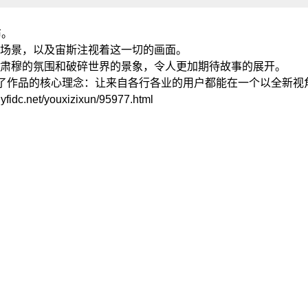
布。
场景，以及宙斯注视着这一切的画面。
肃穆的氛围和破碎世界的景象，令人更加期待故事的展开。
达了作品的核心理念：让来自各行各业的用户都能在一个以全新
t/youxizixun/95977.html