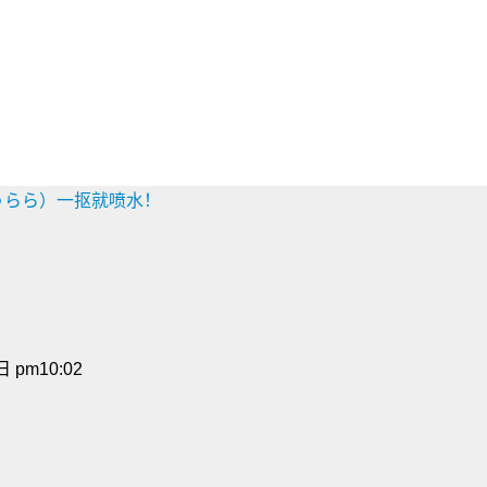
尻うらら）一抠就喷水！
 pm10:02
？