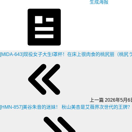
生成海报
[MIDA-643]现役女子大生I罩杯！在床上很肉食的桃尻丽（桃
上一篇
2026年5月6日
[HMN-857]美谷朱音的迷妹！ 秋山美杏是艾薇界次世代的王牌