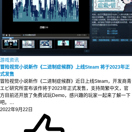
游戏资讯
冒险视觉小说新作《二进制症候群》上线Steam 将于2023年正
式发售
冒险视觉小说新作《二进制症候群》近日上线Steam，开发商青
エビ研究所宣布该作将于2023年正式发售，支持简繁中文，官
方目前还开放了免费试玩Demo，感兴趣的玩家一起来了解一下
吧。…
2022年9月22日