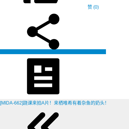
赞
(0)
生成海报
[MIDA-662]跷课来拍A片！来栖唯希有着杂鱼的奶头！