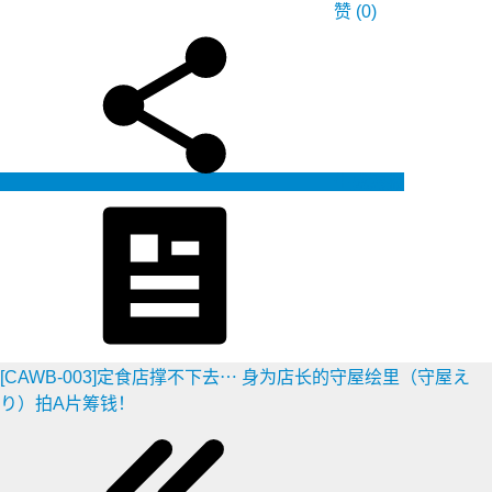
赞
(0)
生成海报
[CAWB-003]定食店撑不下去⋯ 身为店长的守屋绘里（守屋え
り）拍A片筹钱！