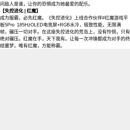
问敌人是谁，让你的恐惧成为她最爱的配乐。
【失控进化 | 红魔】
成为服霸，必先红魔。《失控进化》上线合作伙伴#红魔游戏平
板5Pro 185HzOLED电竞屏+RGB水冷，极致性能，无限满
帧，碾压一切对手。在这座失控进化的荒岛上，没有怜悯，只有
绝对碾压。红魔在手，天下我有。让每一次冲锋都成为对手的终
结噩梦。唯有红魔，方能称霸。