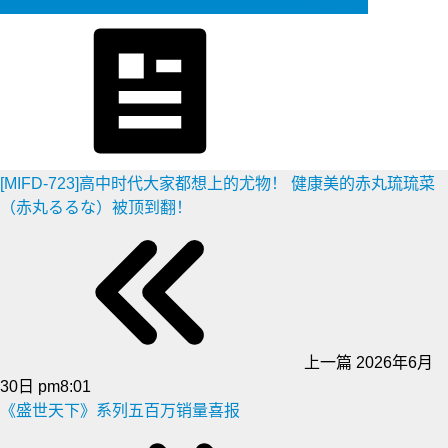
生成海报
[MIFD-723]高中时代大家都想上的尤物！ 健康美的赤丸琉琉菜
（赤丸るるな）被顶到翻！
上一篇
2026年6月
30日 pm8:01
《盛世天下》系列五百万销量喜报