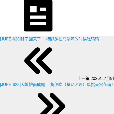
[JUFE-628]终于回来了！ 持野蓬在马杀鸡的时候吃鸡鸡！
上一篇
2026年7月9日
[JUFE-628]因嫉妒而成魔！ 葵伊吹（葵いぶき）单挑天宫花南