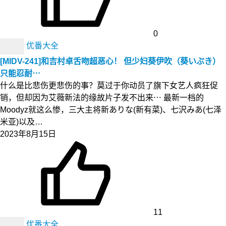
0
优番大全
[MIDV-241]和吉村卓舌吻超恶心！ 但少妇葵伊吹（葵いぶき）
只能忍耐⋯
什么是比悲伤更悲伤的事？莫过于你动员了旗下女艺人疯狂促
销，但却因为艾薇新法的缘故片子发不出来⋯ 最新一档的
Moodyz就这么惨，三大主将新ありな(新有菜)、七沢みあ(七泽
米亚)以及…
2023年8月15日
11
优番大全