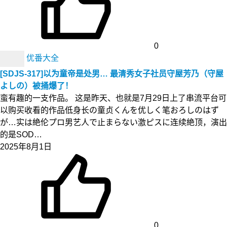
0
优番大全
[SDJS-317]以为童帝是处男… 最清秀女子社员守屋芳乃（守屋
よしの）被捅爆了！
蛮有趣的一支作品。 这是昨天、也就是7月29日上了串流平台可
以购买收看的作品低身长の童贞くんを优しく笔おろしのはず
が…实は絶伦プロ男艺人で止まらない激ピスに连续絶顶，演出
的是SOD…
2025年8月1日
0