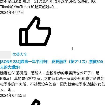
然不是出道即引退，S1怎么可能放弃这个SNS(twitter、IG、
Tiktok加YouTube) 加起来超过40…
2024年4月7日
1
优番大全
[SONE-284]睽违一年半回归！ 花爱丽丝（花アリス）禁欲500
天的大爆炸！
确定在S1落脚后，艺能人・金松季歩的事务所也公开了！ 是
BStar！ 真的是保密到家，之前就有两三家事务所和我讨论过金
松季歩的事务所，不过都没有答案ー因为就金松季歩追踪的女艺
人、她…
2024年6月15日