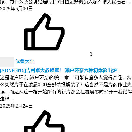
家，为什么我会说她是6月17日档最好的新人呢？请大家看看…
2025年5月30日
0
优番大全
[SONE-615]吉村卓大叔领军！ 濑户环奈六种初体验出炉！
这是濑户环奈(濑户环奈)的第二章！ 可能有蛮多人觉得奇怪，怎
么突然片子在凌晨0:00全部情报解禁了？这当然不是片商作业失
误，而是从这一档开始所有的新片都会在凌晨零时公开ー我觉得
这样…
2025年2月24日