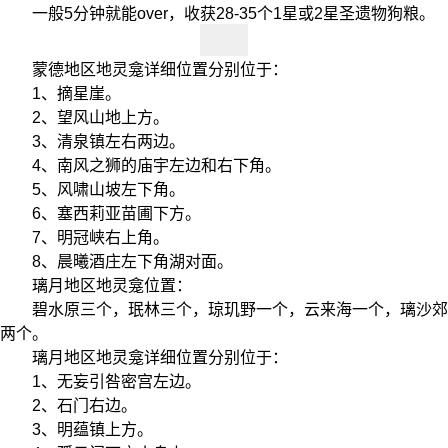
一般5分钟就能over，收获28-35个1星或2星圣遗物狗粮。
蒙德地区地灵龛详细位置分别位于：
1、摘星崖。
2、望风山地上方。
3、清泉镇左右两边。
4、南风之狮的庙宇左边和右下角。
5、风啸山坡左下角。
6、塞西莉亚苗圃下方。
7、明冠峡右上角。
8、晨曦酒庄左下角湖对面。
璃月地区地灵龛位置：
碧水原三个，珉林三个，琼玑野一个，云来海一个，璃沙郊
两个。
璃月地区地灵龛详细位置分别位于：
1、无妄引咎密宫左边。
2、石门右边。
3、明蕴镇上方。