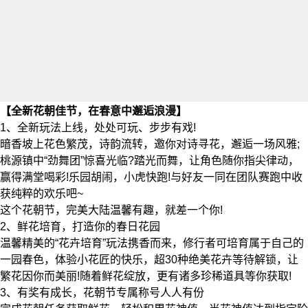
【全新花朝佳节，在春意中邂逅浪漫】
1、全新玩法上线，处处可玩、步步有戏!
暗香坡上花色繁茂，诗韵流转，邀你对诗寻花，邂逅一场风雅;
桃源镇中“劲舞团”惊喜光临?踏光而舞，让角色随你指尖律动，
赢得满堂喝彩!乐园胡闹，小虎快跑!与好友一同在团队赛跑中收
获纯粹的欢乐吧~
这个花朝节，完美大陆温馨有趣，就差一个你!
2、鲜花培育，打造你的春日花园
温馨精美的“花卉培育”玩法携香而来，修行者可培育属于自己的
一园春色，体验小花匠的快乐，超30种绝美花卉等待解锁，让
繁花因你而美丽!随着鲜花绽放，更有诸多珍稀道具等你获取!
3、有奖有成长，花朝节专属称号人人有份