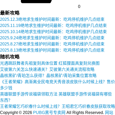
0
最新攻略
2025.12.3绝地求生维护时间最新：吃鸡停机维护几点结束
2025.11.19绝地求生维护时间最新：吃鸡停机维护几点结束
2025.10.14绝地求生维护时间最新：吃鸡停机维护几点结束
2025.9.24绝地求生维护时间最新：吃鸡停机维护几点结束
2025.8.27绝地求生维护时间最新：吃鸡停机维护几点结束
2025.8.13绝地求生维护时间最新：吃鸡停机维护几点结束
随机攻略
光遇跳跃舞者先祖复刻具体位置 红狐狸面具复刻兑换图
艾彼第六关怎么快速通关？艾彼第六关通关流程攻略
晶核黑矿/青珀怎么获得？晶核黑矿/青珀采集位置攻略
《王者荣耀》高渐离全民电竞天秀音浪皮肤什么时候上线？售价
多少钱
英雄联盟手游传说福袋领取方法 英雄联盟手游传说福袋有哪些
东西？
王者荣耀乞巧织春什么时候上线？王昭君乞巧织春皮肤获取攻略
Copyright ©
2026
PUBG黑号专卖网
All Rights Reserved.
网站