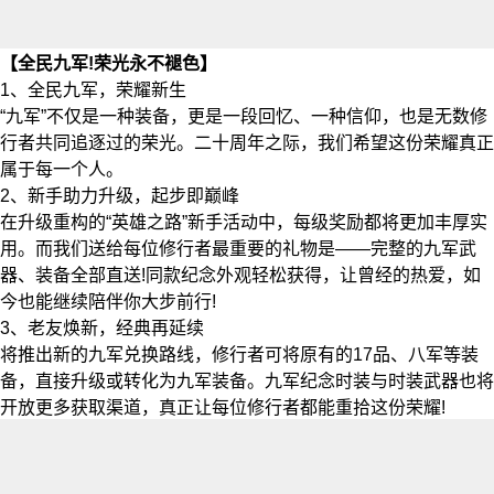
【全民九军!荣光永不褪色】
1、全民九军，荣耀新生
“九军”不仅是一种装备，更是一段回忆、一种信仰，也是无数修
行者共同追逐过的荣光。二十周年之际，我们希望这份荣耀真正
属于每一个人。
2、新手助力升级，起步即巅峰
在升级重构的“英雄之路”新手活动中，每级奖励都将更加丰厚实
用。而我们送给每位修行者最重要的礼物是——完整的九军武
器、装备全部直送!同款纪念外观轻松获得，让曾经的热爱，如
今也能继续陪伴你大步前行!
3、老友焕新，经典再延续
将推出新的九军兑换路线，修行者可将原有的17品、八军等装
备，直接升级或转化为九军装备。九军纪念时装与时装武器也将
开放更多获取渠道，真正让每位修行者都能重拾这份荣耀!