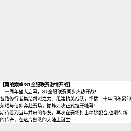
【再战巅峰!S1全服联赛激情开战】
二十周年盛大启幕，S1全服联赛同步火热开战!
各路修行者集结帮派之力、组建精英战队，怀揣二十年间积累的
荣耀与信仰奔赴赛场，巅峰对决正式拉开帷幕!
期待看到当年并肩的挚友，再次在赛场打出精妙配合;也期待新
的传奇，在这片熟悉的大陆上诞生!