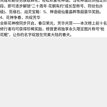
完成花朝任务获取鲜花，轻松积累花神值。当花神值达到指定阶
段，即可逐步解锁“二十周年·花朝有约”成长型称号、符纹包(8
级)、觅缘石、战灵宝箱：S、神语级仙童晶粹等超豪华奖励。
4、花神争春，共绽芳华
全新花神榜同步开启，春日荣光，芳华共赏——本次榜上前十名
修行者均可获得珍稀奖励，榜首更将独享永久限定图片称号“枕
花眠”，让你的名字绽放在完美大陆的春天。