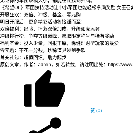
无论你的军团规模大小，都能在此找到归属。
《希望OL》军团扶持活动让中小军团也能轻松拿满奖励;女王召集
开服狂欢：双倍、冲级、基金、零元购……
明日开服后，更多精彩活动将接踵而至：
双倍福利：经验、掉落双倍加成，升级如虎添翼
冲级排行榜：争夺等级巅峰，赢取限定称号与稀有奖励
福利基金：投入少量，回报丰厚，稳健理财型玩家的最爱
零元购：不花一分钱，珍稀道具领到手软
首充礼包：超值回馈，助力起步
原创文章，作者：admin，如若转载，请注明出处：https://www.yfidc.ne
赞
(0)