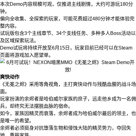
本次Demo内容规模可观，仅推进主线剧情，大约可游玩180分
钟。
偏向全收集、全探索的玩家，可能花费超过480分钟才能体验完
整内容。
试玩版包含3个主线章节、34个支线任务、多种多人Boss活动以
及区域探索玩法。
Demo试玩将持续开放至6月15日，玩家目前已经可以在Steam
页面将游戏加入愿望单。
爽快动作
《无冕之烬》采用等角视角，主打爽快动作与残酷血腥的战斗场
面。
玩家扮演的余烬者是哈伯威尔家族的庶子，远走他乡成为一名佣
兵，却终究无法摆脱血脉的宿命。
如今，家族因精灵而衰落，余烬者成为哈伯威尔最后的领主，也
是唯一的希望。
余烬者必须挺身对抗堕落生物和侵蚀大陆的精灵势力，夺回失
地，重振家族。