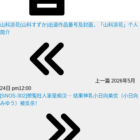
山科凉花(山科すずか)出道作品番号及封面，「山科凉花」个人
简介
上一篇
2026年5月
24日 pm12:00
[SNOS-302]想冤枉人家是痴汉⋯ 结果神乳小日向美优（小日向
みゆう）被反杀！